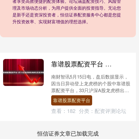
者享受高效便捷的配资体验。论坛涵盖配资技巧、风险管
理及市场动态分析，为用户提供全面的投资指导。无论您
是新手还是资深投资者，恒信证券配资服务中心都是您提
升投资效率、实现财富增值的理想选择。
靠谱股票配资平台 5月15日龙虎榜机构席位买卖详情
南财智讯5月15日电，盘后数据显示，
因当日异动登上龙虎榜的个股中靠谱股
票配资平台，33只沪深A股龙虎榜出现
了机构的身影靠谱股票配资平台，机构
靠谱股票配资平台
合计净买入13017....
查看：
182
分类：
配资评测论坛
恒信证券文章已加载完成