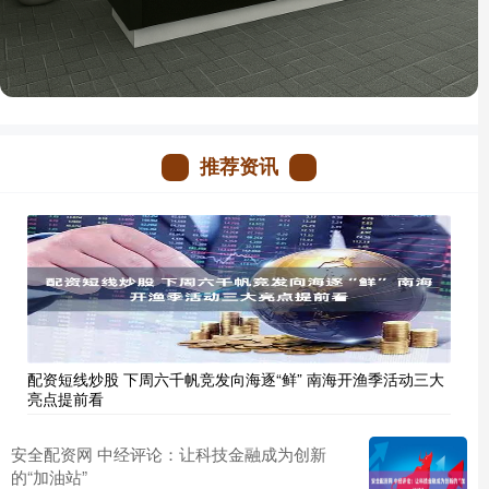
推荐资讯
配资短线炒股 下周六千帆竞发向海逐“鲜” 南海开渔季活动三大
亮点提前看
安全配资网 中经评论：让科技金融成为创新
的“加油站”