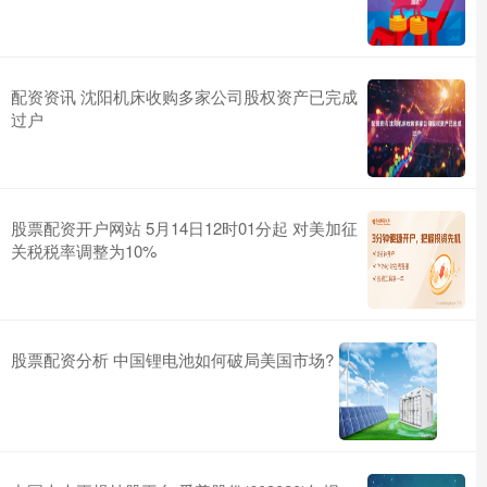
配资资讯 沈阳机床收购多家公司股权资产已完成
过户
股票配资开户网站 5月14日12时01分起 对美加征
关税税率调整为10%
股票配资分析 中国锂电池如何破局美国市场?