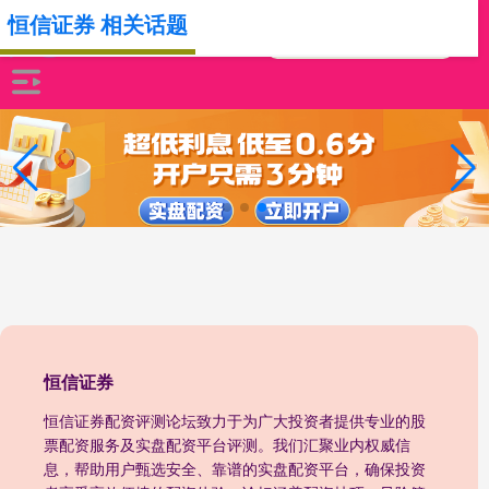
恒信证券 相关话题
恒信证券
恒信证券配资评测论坛致力于为广大投资者提供专业的股
票配资服务及实盘配资平台评测。我们汇聚业内权威信
息，帮助用户甄选安全、靠谱的实盘配资平台，确保投资