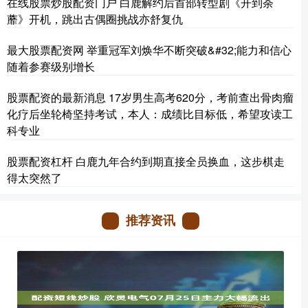
在线股票炒股配资门户 白鹿解约后首部转型剧《开到荼
蘼》开机，跳出古偶圈挑战亦舒复仇
最大股票配资网 举重冠军刘焕华不断突破&#32;能力和信心
随着参赛级别增长
股票配资的最新消息 17岁男生高考620分，考前查出骨肉瘤
化疗后坐轮椅坚持考试，本人：成绩比目标低，希望攻读工
科专业
股票配资杠杆 白鹿九年合约到期直接全员换血，这步棋走
得太突然了
推荐资讯